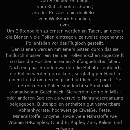
von Brombeeren beige;
vom Klatschmohn schwarz;
von der Rosskastanie dunkelrot;
vom Weißdorn bräunlich;
uvm.
Um Blütenpollen zu ernten werden an Tagen, an denen
die Bienen viele Pollen eintragen, zeitweise sogenannte
Pollenfallen vor das Flugloch gestellt.
Den Bienen werden mit einem Gitter, durch das sie
hindurch müssen, ein Teil der Pollenhöschen abgestreift
so dass die Höschen in einen Auffangbehälter fallen.
Nach ein paar Stunden werden die Behälter entleert,
die Pollen werden getrocknet, sorgfältig per Hand in
einem Luftstrom gereinigt und luftdicht verpackt. Die
getrockneten Pollen sind leicht süß mit mild-
aromatischem Geschmack. Sie werden gerne in Müsli
oder anderen Speisen als wertvolle Nahrungsergänzung
beigegeben. Blütenpollen enthalten gut verwertbare
Kohlenhydrate, hochwertige Eiweiße, Fette,
Mineralstoffe, Enzyme, sowie viele Nährstoffe wie
Vitamin B-Komplex, C und E, Kupfer, Zink, Kalium und
Folsäure.