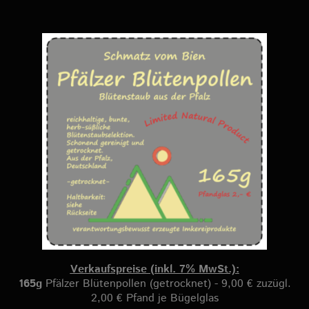
Verkaufspreise (inkl. 7% MwSt.):
165g
Pfälzer Blütenpollen (getrocknet) - 9,00 € zuzügl.
2,00 € Pfand je Bügelglas