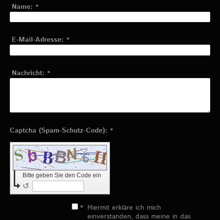
Name:
*
E-Mail-Adresse:
*
Nachricht:
*
Captcha (Spam-Schutz-Code): *
Bitte geben Sie den Code ein
↺
*
Hiermit erkläre ich mich
einverstanden, dass meine in das