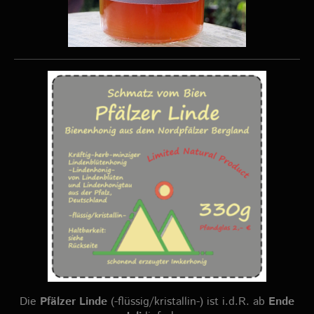
Die
Pfälzer Linde
(-flüssig/kristallin-) ist i.d.R. ab
Ende